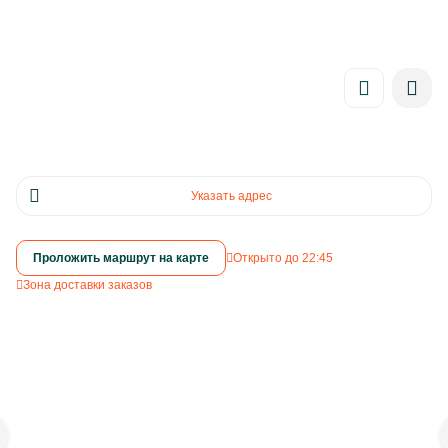
Привет! Нужно поставить метрику на сайт. Код в тхт тоже
прикрепил
главная
адреса
ул. максимова, 20а
Указать адрес
Адрес
· ул. Максимова, 20А
Проложить маршрут на карте
Открыто до 22:45
Зона доставки заказов