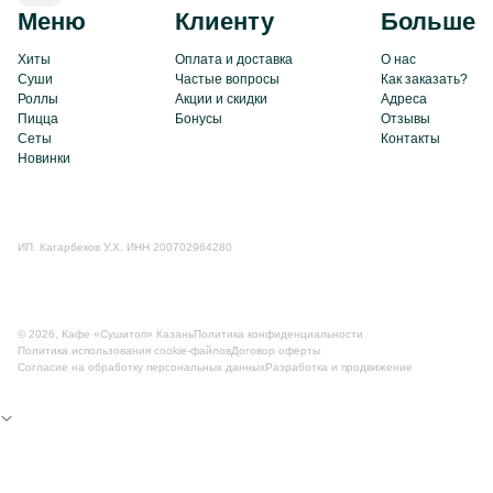
Меню
Клиенту
Больше
Хиты
Оплата и доставка
О нас
Суши
Частые вопросы
Как заказать?
Роллы
Акции и скидки
Адреса
Пицца
Бонусы
Отзывы
Сеты
Контакты
Новинки
ИП. Кагарбеков У.Х. ИНН 200702964280
© 2026, Кафе «Сушитоп» Казань
Политика конфиденциальности
Пoлитикa иcпoльзoвaния cookie-фaйлoв
Договор оферты
Согласие на обработку персональных данных
Разработка и продвижение