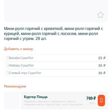
Мини-ролл горячий с креветкой, мини-ролл горячий с
курицей, мини-ролл горячий с лососем, мини-ролл
горячий с угрем. 28 шт.
Добавить к заказу
25 ₽
Васаби СушиТоп
30 ₽
Имбирь СушиТоп
30 ₽
Соевый соус СушиТоп
Рекомендуем
Бургер Пицца
769
₽
Пармезан, корнишон, моцарелла, семола,
675 г
оливковое масло, бургер соус, тесто, болгарский
перец, курица копченая, чили соус.