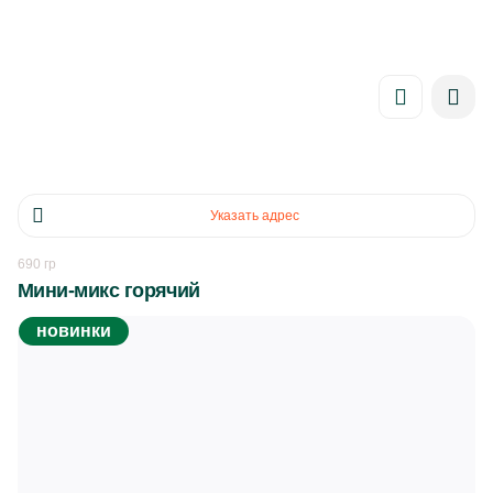
Привет! Нужно поставить метрику на сайт. Код в тхт тоже
прикрепил
главная
главная страница
сеты
мини-микс горячий
Указать адрес
690 гр
Мини-микс горячий
новинки