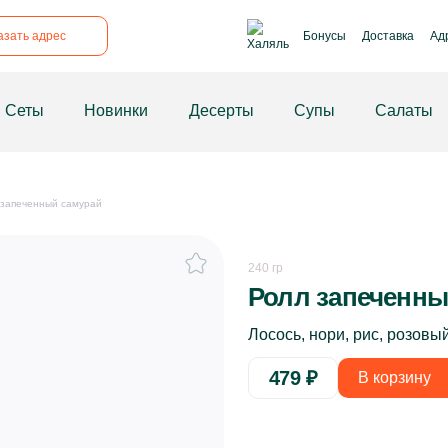
рикрепил
азать адрес
Бонусы
Доставка
Ад
Сеты
Новинки
Десерты
Супы
Салаты
 запеченный самурай
240 гр
Ролл запеченны
Лосось, нори, рис, розовы
479
₽
В корзину