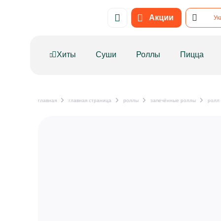
Привет! Нужно поставить метрику на сайт. Код в тхт тоже п
Акции
Ук
Хиты
Суши
Роллы
Пицца
главная
главная страница
роллы
запечённые роллы
ролл