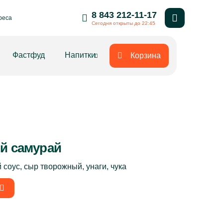
8 843 212-11-17
реса
Сегодня открыты до 22:45
Фастфуд
Напитки
Корзина
й самурай
й соус, сыр творожный, унаги, чука