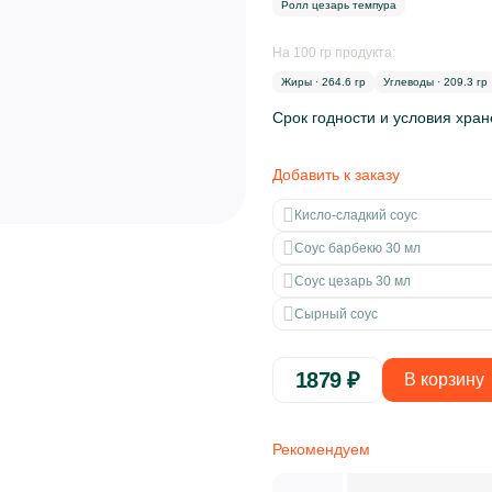
Ролл цезарь темпура
На 100 гр продукта:
Жиры · 264.6 гр
Углеводы · 209.3 гр
Срок годности и условия хра
Добавить к заказу
Кисло-сладкий соус
Соус барбекю 30 мл
Соус цезарь 30 мл
Сырный соус
1879
₽
В корзину
Рекомендуем