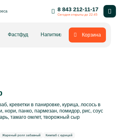
8 843 212-11-17
реса
Сегодня открыты до 22:45
Фастфуд
Напитки
Корзина
р
раб, креветки в панировке, курица, лосось в
, нори, панко, пармезан, помидор, рис, соус
езарь, тамаго омлет, творожный сыр
Жареный ролл забавный
Кимпаб с курицей