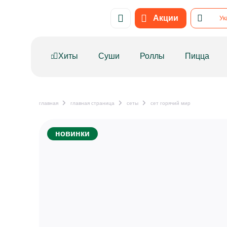
Привет! Нужно поставить метрику на сайт. Код в тхт тоже п
Акции
Ук
Хиты
Суши
Роллы
Пицца
главная
главная страница
сеты
сет горячий мир
новинки