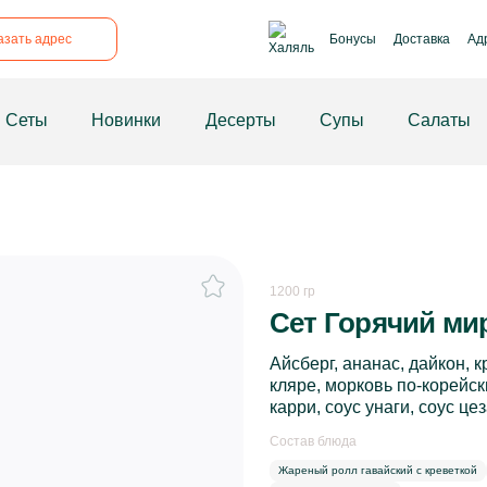
рикрепил
азать адрес
Бонусы
Доставка
Ад
Сеты
Новинки
Десерты
Супы
Салаты
1200 гр
Сет Горячий ми
Айсберг, ананас, дайкон, к
кляре, морковь по-корейски
карри, соус унаги, соус ц
Состав блюда
Жареный ролл гавайский с креветкой