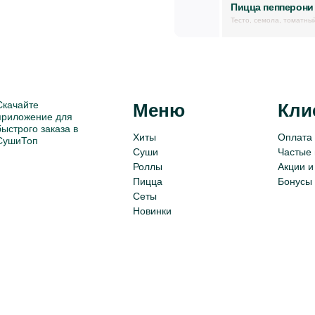
Пицца пепперони 
Тесто, семола, томатны
Скачайте
Меню
Кли
приложение для
быстрого заказа в
Хиты
Оплата 
СушиТоп
Суши
Частые
Роллы
Акции и
Пицца
Бонусы
Сеты
Новинки