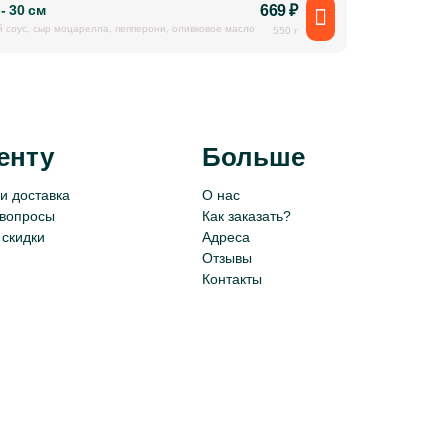
- 30 см
669
₽
й соус, сыр моцарелла, пепперони, оливковое масло
550 г
енту
Больше
и доставка
О нас
 вопросы
Как заказать?
 скидки
Адреса
Отзывы
Контакты