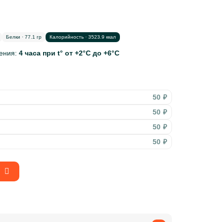
Белки · 77.1 гр
Калорийность · 3523.9 ккал
нения:
4 часа при t° от +2°С до +6°С
50 ₽
50 ₽
50 ₽
50 ₽