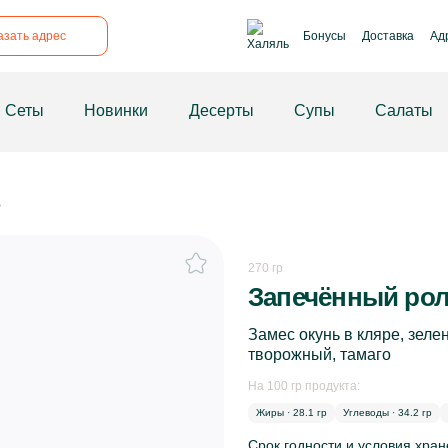
рикрепил
азать адрес
Бонусы
Доставка
Ад
Сеты
Новинки
Десерты
Супы
Салаты
ь
270 гр
Запечённый рол
Замес окунь в кляре, зелены
творожный, тамаго
На 100 гр продукта:
Жиры · 28.1 гр
Углеводы · 34.2 гр
Срок годности и условия хра