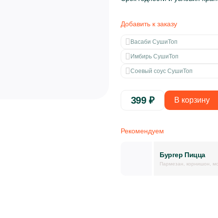
Добавить к заказу
Васаби СушиТоп
Имбирь СушиТоп
Соевый соус СушиТоп
399
₽
В корзину
Рекомендуем
Бургер Пицца
Пармезан, корнишон, мо
тесто, болгарский перец