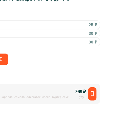
25 ₽
30 ₽
30 ₽
769
₽
царелла, семола, оливковое масло, бургер соус,
675 г
, курица копченая, чили соус.