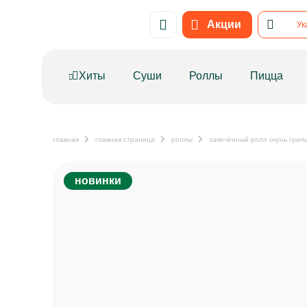
Привет! Нужно поставить метрику на сайт. Код в тхт тоже п
Акции
Ук
Хиты
Суши
Роллы
Пицца
главная
главная страница
роллы
запечённый ролл окунь грил
новинки