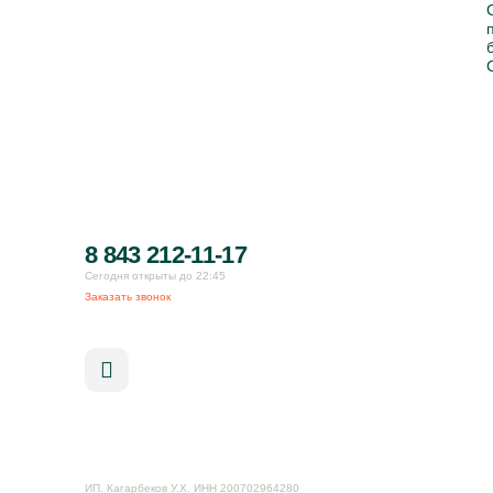
8 843 212-11-17
Сегодня открыты до 22:45
Заказать звонок
ИП. Кагарбеков У.Х. ИНН 200702964280