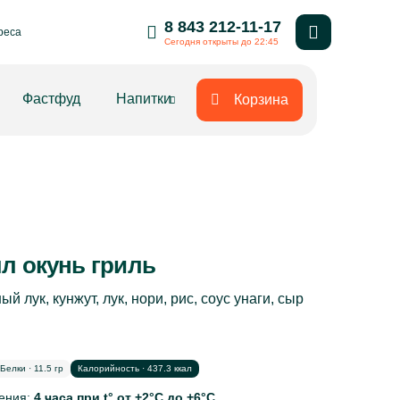
8 843 212-11-17
реса
Сегодня открыты до 22:45
Фастфуд
Напитки
Корзина
л окунь гриль
й лук, кунжут, лук, нори, рис, соус унаги, сыр
Белки · 11.5 гр
Калорийность · 437.3 ккал
нения:
4 часа при t° от +2°С до +6°С