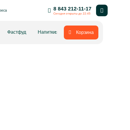
8 843 212-11-17
реса
Сегодня открыты до 22:45
Фастфуд
Напитки
Корзина