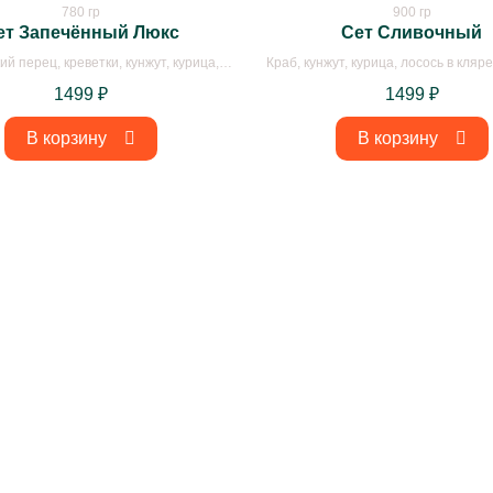
780 гр
900 гр
ет Запечённый Люкс
Сет Сливочный
ий перец, креветки, кунжут, курица,
Краб, кунжут, курица, лосось в кляр
ляре, майонез, массаго красное, нори,
нори, огурцы, окунь, рис, творожный
1499
₽
1499
₽
цы, окунь, рис, творожный сыр
В корзину
В корзину