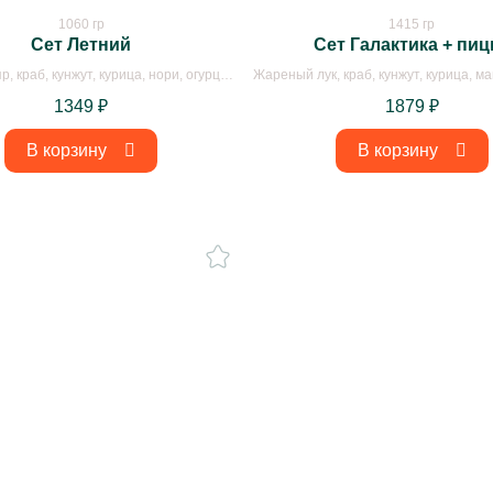
1060 гр
1415 гр
Сет Летний
Сет Галактика + пиц
р, краб, кунжут, курица, нори, огурцы,
Жареный лук, краб, кунжут, курица, ма
е сухари, рис, творожный сыр, тунец
огурцы, рис, соус сырный, соус тома
1349
₽
1879
₽
творожный сыр, тесто, фр
В корзину
В корзину