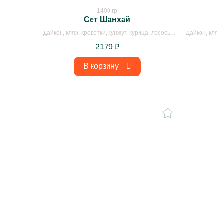
1400 гр
Сет Шанхай
Дайкон, кляр, креветки, кунжут, курица, лосось,
Дайкон, кля
лосось в кляре, майонез, нори, огурцы,
панировочны
2179
₽
панировочные сухари, пекинская капуста, рис,
соус унаги, спринг тесто, творожный сыр
В корзину