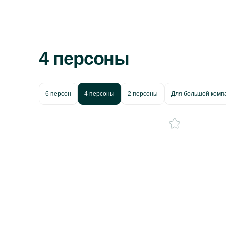
4 персоны
6 персон
4 персоны
2 персоны
Для большой комп