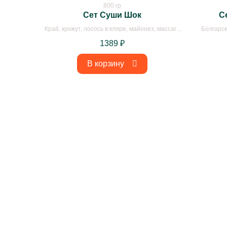
800 гр
Сет Суши Шок
С
Краб, кунжут, лосось в кляре, майонез, массаго
Болгарск
красное, массаго оранжевое, нори, огурцы, рис,
лосось в к
1389
₽
творожный сыр, томаго
огур
В корзину