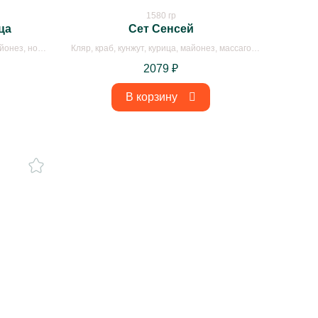
1580 гр
ца
Сет Сенсей
йонез, нори,
Кляр, краб, кунжут, курица, майонез, массаго
тная паста,
красное, массаго оранжевое, нори, огурцы, окунь,
2079
₽
и
панировочные сухари, рис, творожный сыр,
тунец, унаги
В корзину