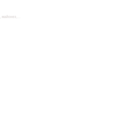
е, майонез,
 сыр, унаги