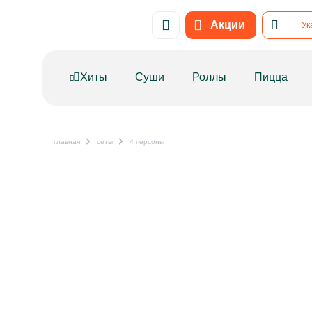
Привет! Нужно поставить метрику на сайт. Код в тхт тоже п
Акции
Ук
Хиты
Суши
Роллы
Пицца
главная
сеты
4 персоны